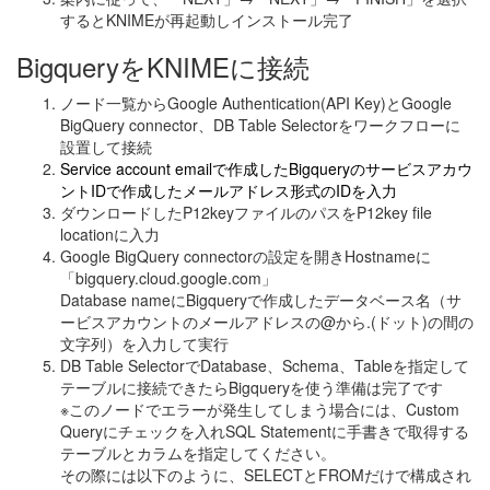
するとKNIMEが再起動しインストール完了
BigqueryをKNIMEに接続
ノード一覧からGoogle Authentication(API Key)とGoogle
BigQuery connector、DB Table Selectorをワークフローに
設置して接続
Service account emailで作成したBigqueryのサービスアカウ
ントIDで作成したメールアドレス形式のIDを入力
ダウンロードしたP12keyファイルのパスをP12key file
locationに入力
Google BigQuery connectorの設定を開きHostnameに
「bigquery.cloud.google.com」
Database nameにBigqueryで作成したデータベース名（サ
ービスアカウントのメールアドレスの@から.(ドット)の間の
文字列）を入力して実行
DB Table SelectorでDatabase、Schema、Tableを指定して
テーブルに接続できたらBigqueryを使う準備は完了です
※このノードでエラーが発生してしまう場合には、Custom
Queryにチェックを入れSQL Statementに手書きで取得する
テーブルとカラムを指定してください。
その際には以下のように、SELECTとFROMだけで構成され