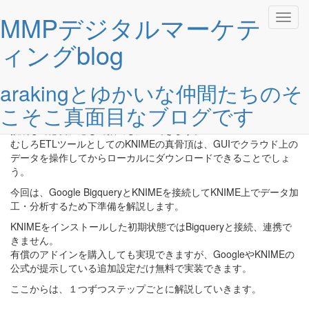
MMPデジタルマーケテ
KNIMEでBigqueryと連携
ナ
ビ
ィングblog
する方法
ゲ
ー
シ
Ippei.Y
11 3月 2022
zero comment
arakingとゆかいな仲間たちのそ
ョ
ン
こそこ真面目なブログです
を
KNIMEはローカルにあるテーブルデータだけでなく、クラウドに
切
接続して必要に応じて抽出し加工できます。
り
むしろETLツールとしてのKNIMEの真骨頂は、GUIでクラウド上の
替
データを操作してからローカルにダウンロードできることでしょ
え
う。
今回は、Google BigqueryとKNIMEを接続してKNIME上でデータ加
工・分析するため下準備を解説します。
KNIMEをインストールした初期状態ではBigqueryと接続、連携で
きません。
有償のアドインを購入しても実現できますが、GoogleやKNIMEの
公式が提示している追加設定だけ無料で実装できます。
ここからは、１つずつステップごとに解説していきます。