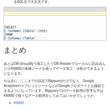
るSQL文で大丈夫です。
1
SELECT
2
`
(
Schema
)
.
(
Table
)
`
.
(
列名
)
3
FROM
4
`
(
Schema
)
.
(
Table
)
`
まとめ
あとはDB GroupByで加工したりDB Readerでローカルに読み込ん
だりKNIMEの各種ノードを使ってデータ加工・分析ができるよう
になります。
ちなみに、ここまでの設定でBigqueryだけでなく、Google
AnalyticsやスプレッドシートなどのGoogleプロダクトとも接続で
きるようになっています。Bigqueryでのデータ処理が苦手な方は
KNIMEで様々なデータ処理をしてみてはいかがでしょうか。
KNIME