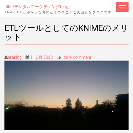
MMPデジタルマーケティングblog
ナ
ビ
ARAKINGとゆかいな仲間たちのそこそこ真面目なブログです
ゲ
ー
ETLツールとしてのKNIMEのメリ
シ
ョ
ット
ン
を
切
り
替
え
araking
11 2月 2022
zero comment